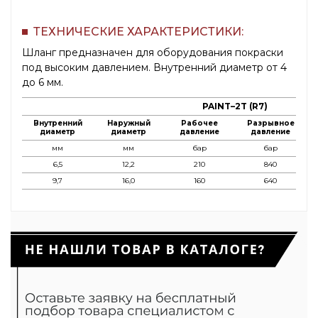
ТЕХНИЧЕСКИЕ ХАРАКТЕРИСТИКИ:
Шланг предназначен для оборудования покраски
под высоким давлением. Внутренний диаметр от 4
до 6 мм.
PAINT–2T (R7)
Внутренний
Наружный
Рабочее
Разрывное
Р
диаметр
диаметр
давление
давление
мм
мм
бар
бар
6,5
12,2
210
840
9,7
16,0
160
640