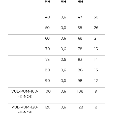
мм
мм
мм
из
40
0,6
47
30
50
0,6
58
26
60
0,6
68
21
70
0,6
78
15
75
0,6
83
14
80
0,6
88
13
90
0,6
98
12
VUL-PUM-100-
100
0,6
108
9
FR-NOR
VUL-PUM-120-
120
0,6
128
8
FR-NOR