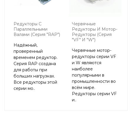
Редукторы С
Червячные
Параллельными
Редукторы И Мотор-
Валами (Серия "RAP")
Редукторы (Серия
"VF" И "W")
Надёжный,
Червячные мотор-
проверенный
редукторы серии VF
временем редуктор.
и W являются
Серия RAP создана
наиболее
для работы при
популярными в
больших нагрузках.
промышленности во
Все редукторы этой
всём мире.
серии мо..
Редукторы серии VF
и..