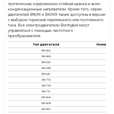
тропическая, коррозионно-стойкая краска и анти-
конденсационные нагреватели. Кроме того, серии
двигателей BN/M и BX/MX также доступны в версии
с выбором тормозов переменного или постоянного
тока. Все электродвигатели Bonfiglioli могут
управляться с помощью частотного
преобразователя.
Тип двигателя
Номиналь
BN 56A
BN 56B
BN 63A
BN 63B
BN 63C
BN 71A
BN 71B
BN 71C
BN 80A
BN 80B
BN 80C